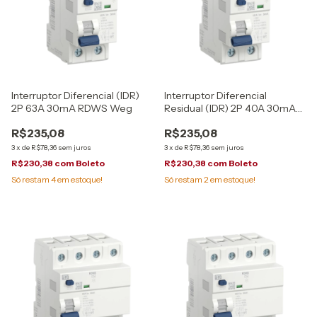
Interruptor Diferencial (IDR)
Interruptor Diferencial
2P 63A 30mA RDWS Weg
Residual (IDR) 2P 40A 30mA
RDWS Weg
R$235,08
R$235,08
3
x
de
R$78,36
sem juros
3
x
de
R$78,36
sem juros
R$230,38
com
Boleto
R$230,38
com
Boleto
Só restam
4
em estoque!
Só restam
2
em estoque!