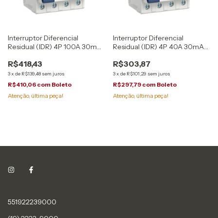
Interruptor Diferencial
Interruptor Diferencial
Residual (IDR) 4P 100A 30mA
Residual (IDR) 4P 40A 30mA
RDWS Weg
RDWS Weg
R$418,43
R$303,87
3
x
de
R$139,48
sem juros
3
x
de
R$101,29
sem juros
R$410,06
com
Boleto
R$297,79
com
Boleto
Atenção, última peça!
Atenção, última peça!
551922239000