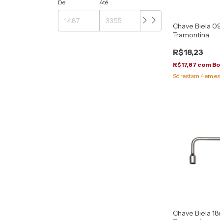
De
Até
Chave Biela 
Tramontina
R$18,23
R$17,87
com
Bo
Só restam
4
em es
Chave Biela 1