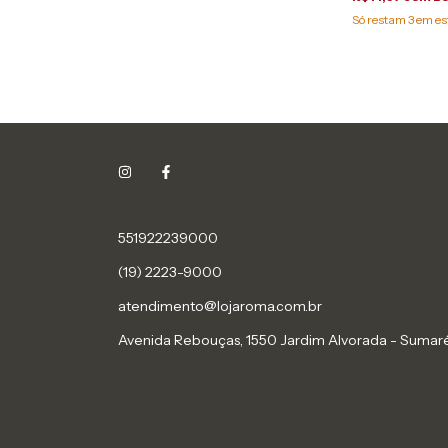
Só restam
3
em es
551922239000
(19) 2223-9000
atendimento@lojaroma.com.br
Avenida Rebouças, 1550 Jardim Alvorada - Sumaré