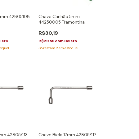
08mm 42805108
Chave Canhão 5mm
44250005 Tramontina
R$30,19
leto
R$29,59
com
Boleto
oque!
Só restam
2
em estoque!
3mm 42805/113
Chave Biela 17mm 42805/117