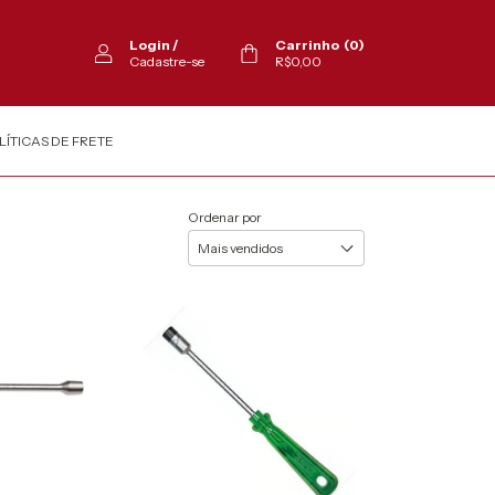
Login
/
Carrinho
(
0
)
Cadastre-se
R$0,00
LÍTICAS DE FRETE
Ordenar por