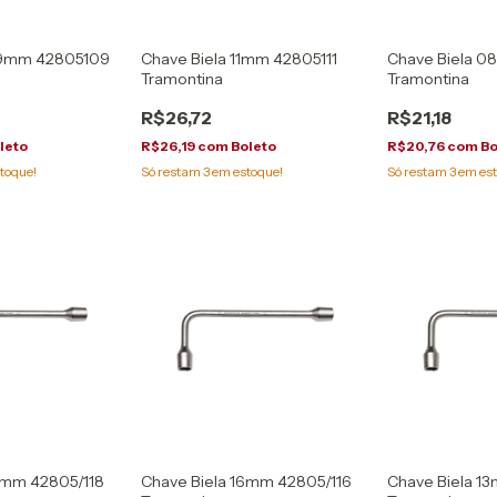
09mm 42805109
Chave Biela 11mm 42805111
Chave Biela 
Tramontina
Tramontina
R$26,72
R$21,18
leto
R$26,19
com
Boleto
R$20,76
com
Bo
toque!
Só restam
3
em estoque!
Só restam
3
em est
8mm 42805/118
Chave Biela 16mm 42805/116
Chave Biela 1