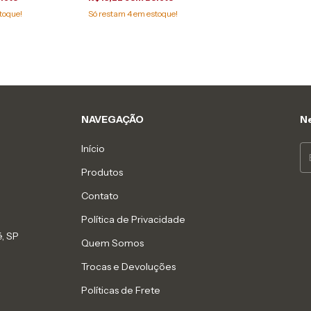
toque!
Só restam
4
em estoque!
NAVEGAÇÃO
Ne
Início
Produtos
Contato
Política de Privacidade
, SP
Quem Somos
Trocas e Devoluções
Políticas de Frete