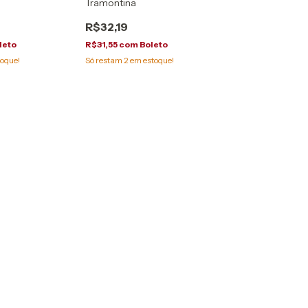
Tramontina
R$32,19
leto
R$31,55
com
Boleto
oque!
Só restam
2
em estoque!