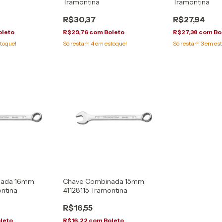
Tramontina
Tramontina
R$30,37
R$27,94
oleto
R$29,76
com
Boleto
R$27,38
com
Bo
toque!
Só restam
4
em estoque!
Só restam
3
em est
nada 16mm
Chave Combinada 15mm
ontina
41128115 Tramontina
R$16,55
leto
R$16,22
com
Boleto