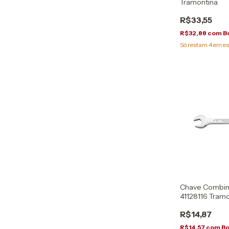
Tramontina
R$33,55
R$32,88
com
B
Só restam
4
em es
Chave Combi
41128116 Tram
R$14,87
R$14,57
com
Bo